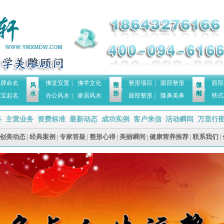
品牌命名
佛堂安置
|
佛学文化
整形项目
|
眼部整形
面部
风
整
微
水
形
雕
宝宝起名
办公风水
|
家居风水
面部整形
|
隆鼻美鼻
韩式
科
主营业务
资费标准
最新动态
成功实例
客户来信
活动瞬间
万里行
|
|
|
|
|
|
|
创美动态
经典案例
专家答疑
整形心得
美丽瞬间
健康营养推荐
联系我们
|
|
|
|
|
|
|