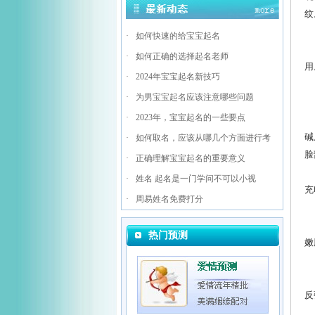
纹
怎
·
如何快速的给宝宝起名
玻
·
如何正确的选择起名老师
用
·
2024年宝宝起名新技巧
玻
·
为男宝宝起名应该注意哪些问题
怎
·
2023年，宝宝起名的一些要点
肉
碱
·
如何取名，应该从哪几个方面进行考
脸
·
正确理解宝宝起名的重要意义
肉
·
姓名 起名是一门学问不可以小视
充
·
周易姓名免费打分
怎
激
热门预测
嫩
怎
射
反