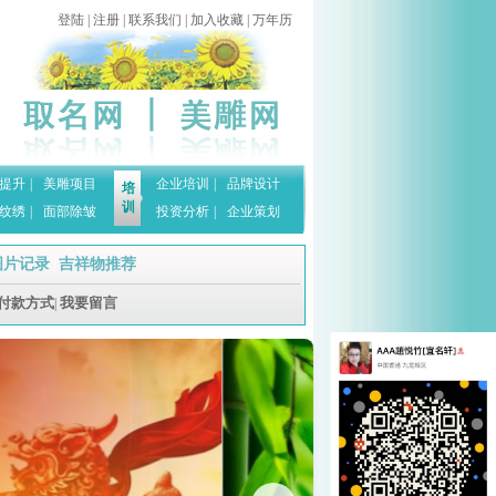
登陆
|
注册
|
联系我们
|
加入收藏
|
万年历
提升
|
美雕项目
企业培训
|
品牌设计
培
训
纹绣
|
面部除皱
投资分析
|
企业策划
图片记录
吉祥物推荐
|
付款方式
我要留言
|