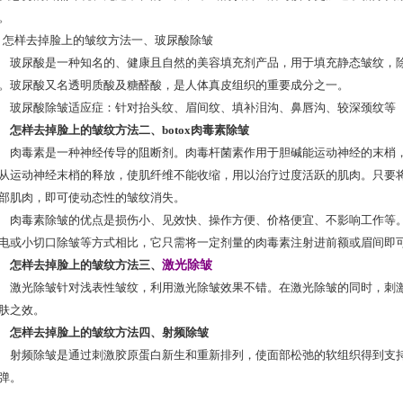
。
样去掉脸上的皱纹方法一、玻尿酸除皱
尿酸是一种知名的、健康且自然的美容填充剂产品，用于填充静态皱纹，除
。玻尿酸又名透明质酸及糖醛酸，是人体真皮组织的重要成分之一。
尿酸除皱适应症：针对抬头纹、眉间纹、填补泪沟、鼻唇沟、较深颈纹等
样去掉脸上的皱纹方法二、botox肉毒素除皱
毒素是一种神经传导的阻断剂。肉毒杆菌素作用于胆碱能运动神经的末梢，
从运动神经末梢的释放，使肌纤维不能收缩，用以治疗过度活跃的肌肉。只要将
部肌肉，即可使动态性的皱纹消失。
毒素除皱的优点是损伤小、见效快、操作方便、价格便宜、不影响工作等。
电或小切口除皱等方式相比，它只需将一定剂量的肉毒素注射进前额或眉间即
样去掉脸上的皱纹方法三、
激光除皱
光除皱针对浅表性皱纹，利用激光除皱效果不错。在激光除皱的同时，刺激
肤之效。
样去掉脸上的皱纹方法四、射频除皱
频除皱是通过刺激胶原蛋白新生和重新排列，使面部松弛的软组织得到支持
弹。