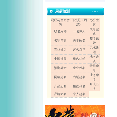
周易预测
more
易经与生命密
什么是《周
办公室
码
易》
运
取名宝
取名用神
一名惊人
典
签名设
名字与命
关于改名
计
风水改
五格姓名
起名点评
运
地名趣
中国姓氏
重名纠纷
谈
特殊命
预测算命
企业姓名
名
业务命
网络起名
商铺起名
名
名人艺
产品起名
楼盘命名
名
品牌命名
个人起名