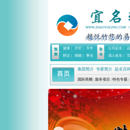
健康
|
升官
|
升学
公司起名
|
预
取
测
名
财运
|
婚姻
|
事业
成人改名
|
集团简介
专家简介
起名百
|
|
国际美雕
服务项目
特色专题
|
|
|