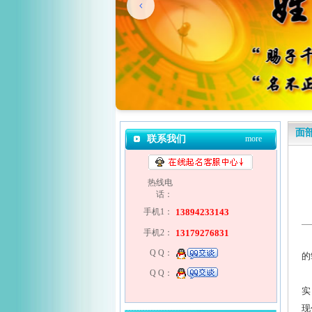
面
联系我们
more
热线电
话：
手机1：
13894233143
手机2：
13179276831
3
Q Q：
的
Q Q：
随
实
现