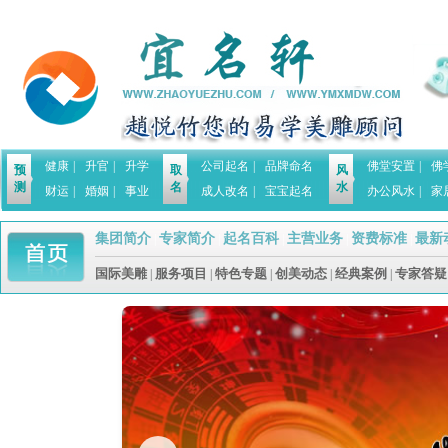
健康
|
升官
|
升学
公司起名
|
品牌命名
佛堂安置
|
佛
预
取
风
测
名
水
财运
|
婚姻
|
事业
成人改名
|
宝宝起名
办公风水
|
家
集团简介
专家简介
起名百科
主营业务
资费标准
最新
|
|
|
|
|
国际美雕
服务项目
特色专题
创美动态
经典案例
专家答疑
|
|
|
|
|