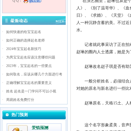
Q Q：
在演艺圈里，赵琳也算是
人》、《别了温哥华》、《血
日》、《求婚》、《天堂》《
人一种沉静含蓄的美。不过近
水。
·
如何快速的给宝宝起名
·
如何正确的选择起名老师
记者就此事采访了正在拍戏
·
2024年宝宝起名新技巧
赵琳的圈内人士透露，她是为
·
为男宝宝起名应该注意哪些问题
·
2023年，宝宝起名的一些要点
赵琳改名赵子琪是否有助
·
如何取名，应该从哪几个方面进行考
一般分析姓名，必须结合八
·
正确理解宝宝起名的重要意义
对她的原名与新名进行一些比
·
姓名 起名是一门学问不可以小视
·
周易姓名免费打分
赵琳原名，天格
15
土、人
热门预测
这个名字形象柔美，音声韵