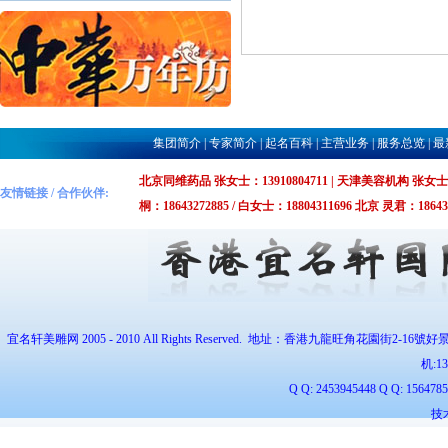
集团简介
|
专家简介
|
起名百科
|
主营业务
|
服务总览
|
最
北京同维药品 张女士：13910804711 | 天津美容机构 张女士：1375
友情链接 / 合作伙伴:
桐：18643272885 / 白女士：18804311696 北京 灵君：1864327
宜名轩美雕网 2005 - 2010 All Rights Reserved. 地址：香港九龍旺角花園街2-16號好
机:
1
Q Q: 2453945448 Q Q: 1564
技