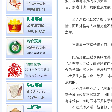
数，表示有非凡的表演天赋，
吉、多遭诽谤、功败垂成之数
加之总格也是
27
之数，更
情，而且外格与人格相克也不
之举。
再来看一下赵子琪如何。赵子琪
此名形象上褪尽婉约之美，
也会有重大突破，由婉约转向刚
金为学识内涵之数，更增加了
16土又生人格17金，故又
成功的。
只不过美中不足，也有瑕疵，
势会波澜起伏不够稳定，同时
有志难伸，有时不得不屈从于
不过总体来看，新名赵子琪