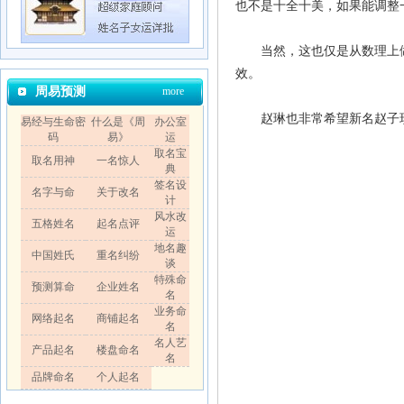
也不是十全十美，如果能调整
当然，这也仅是从数理上做
效。
周易预测
more
赵琳也非常希望新名赵子琪
易经与生命密
什么是《周
办公室
码
易》
运
取名宝
取名用神
一名惊人
典
签名设
名字与命
关于改名
计
风水改
五格姓名
起名点评
运
地名趣
中国姓氏
重名纠纷
谈
特殊命
预测算命
企业姓名
名
业务命
网络起名
商铺起名
名
名人艺
产品起名
楼盘命名
名
品牌命名
个人起名