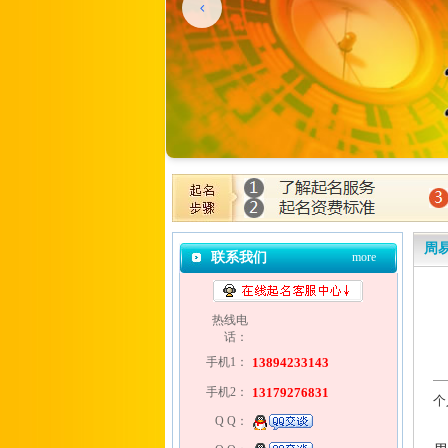
周
联系我们
more
热线电
话：
手机1：
13894233143
手机2：
13179276831
个
Q Q：