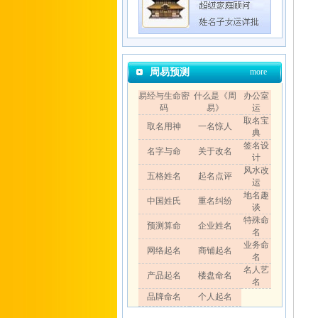
周易预测
more
易经与生命密
什么是《周
办公室
码
易》
运
取名宝
取名用神
一名惊人
典
签名设
名字与命
关于改名
计
风水改
五格姓名
起名点评
运
地名趣
中国姓氏
重名纠纷
谈
特殊命
预测算命
企业姓名
名
业务命
网络起名
商铺起名
名
名人艺
产品起名
楼盘命名
名
品牌命名
个人起名