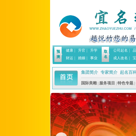
健康
|
升官
|
升学
公司起名
|
预
取
测
名
财运
|
婚姻
|
事业
成人改名
|
集团简介
专家简介
起名百
|
|
国际美雕
服务项目
特色专题
|
|
|