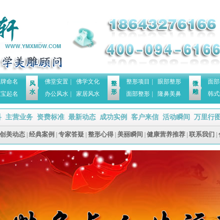
品牌命名
佛堂安置
|
佛学文化
整形项目
|
眼部整形
面部
风
整
微
水
形
雕
宝宝起名
办公风水
|
家居风水
面部整形
|
隆鼻美鼻
韩式
科
主营业务
资费标准
最新动态
成功实例
客户来信
活动瞬间
万里行
|
|
|
|
|
|
|
创美动态
经典案例
专家答疑
整形心得
美丽瞬间
健康营养推荐
联系我们
|
|
|
|
|
|
|