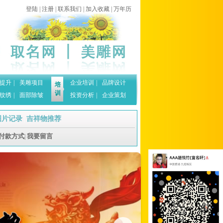
登陆
|
注册
|
联系我们
|
加入收藏
|
万年历
提升
|
美雕项目
企业培训
|
品牌设计
培
训
纹绣
|
面部除皱
投资分析
|
企业策划
图片记录
吉祥物推荐
|
付款方式
我要留言
|