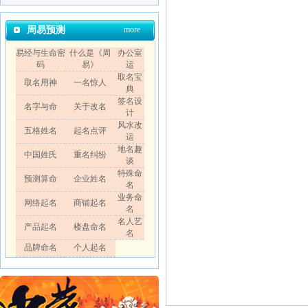
周易预测
more
易经与生命密
什么是《周
办公室
码
易》
运
取名宝
取名用神
一名惊人
典
签名设
名字与命
关于改名
计
风水改
五格姓名
起名点评
运
地名趣
中国姓氏
重名纠纷
谈
特殊命
预测算命
企业姓名
名
业务命
网络起名
商铺起名
名
名人艺
产品起名
楼盘命名
名
品牌命名
个人起名