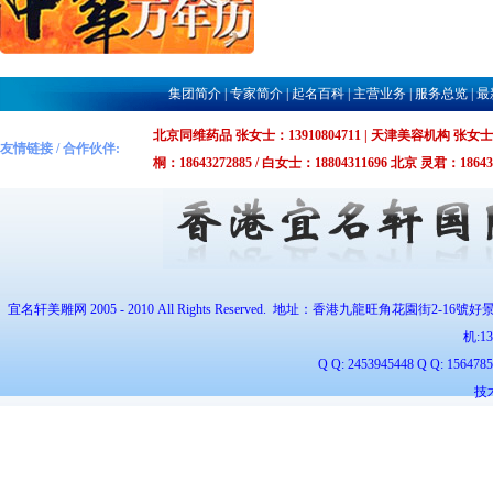
集团简介
|
专家简介
|
起名百科
|
主营业务
|
服务总览
|
最
北京同维药品 张女士：13910804711 | 天津美容机构 张女士：1375
友情链接 / 合作伙伴:
桐：18643272885 / 白女士：18804311696 北京 灵君：1864327
宜名轩美雕网 2005 - 2010 All Rights Reserved. 地址：香港九龍旺角花園街2-16號好
机:
1
Q Q: 2453945448 Q Q: 1564
技