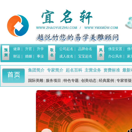
健康
|
升官
|
升学
公司起名
|
品牌命名
佛堂安置
|
佛
预
取
风
测
名
水
财运
|
婚姻
|
事业
成人改名
|
宝宝起名
办公风水
|
家
集团简介
专家简介
起名百科
主营业务
资费标准
最新
|
|
|
|
|
国际美雕
服务项目
特色专题
创美动态
经典案例
专家答疑
|
|
|
|
|