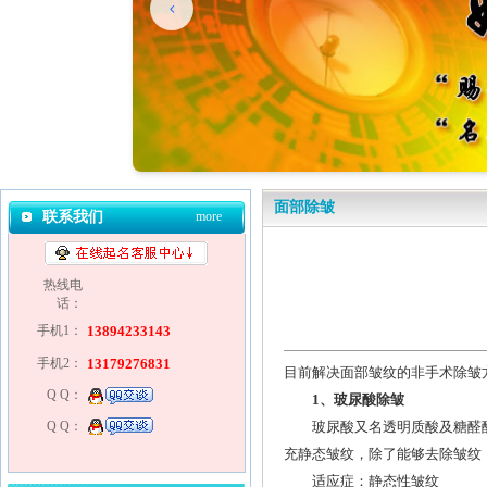
面部除皱
联系我们
more
热线电
话：
手机1：
13894233143
手机2：
13179276831
目前解决面部皱纹的非手术除皱
Q Q：
1、玻尿酸除皱
Q Q：
玻尿酸又名透明质酸及糖醛酸
充静态皱纹，除了能够去除皱纹
适应症：静态性皱纹