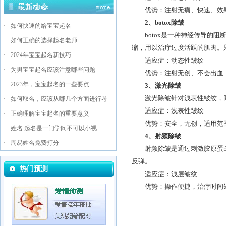
优势：注射无痛、快速、效果
2、botox除皱
·
如何快速的给宝宝起名
botox是一种神经传导的阻
·
如何正确的选择起名老师
缩，用以治疗过度活跃的肌肉。只
·
2024年宝宝起名新技巧
适应症：动态性皱纹
·
为男宝宝起名应该注意哪些问题
优势：注射无创、不会出血，
·
2023年，宝宝起名的一些要点
3、激光除皱
激光除皱针对浅表性皱纹，同
·
如何取名，应该从哪几个方面进行考
适应症：浅表性皱纹
·
正确理解宝宝起名的重要意义
优势：安全，无创，适用范
·
姓名 起名是一门学问不可以小视
4、射频除皱
·
周易姓名免费打分
射频除皱是通过刺激胶原蛋白
反弹。
热门预测
适应症：浅层皱纹
优势：操作便捷，治疗时间短