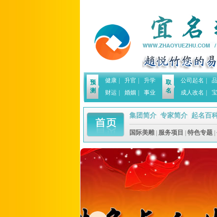
健康
|
升官
|
升学
公司起名
|
预
取
测
名
财运
|
婚姻
|
事业
成人改名
|
集团简介
专家简介
起名百
|
|
国际美雕
服务项目
特色专题
|
|
|