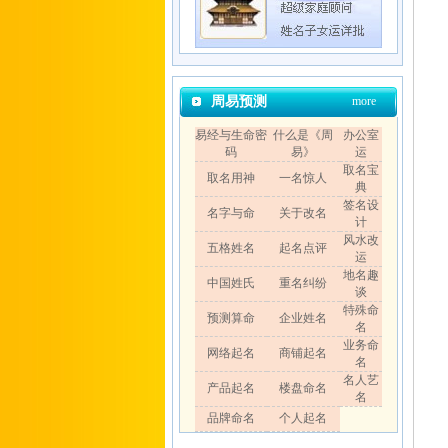
周易预测
more
易经与生命密
什么是《周
办公室
码
易》
运
取名宝
取名用神
一名惊人
典
签名设
名字与命
关于改名
计
风水改
五格姓名
起名点评
运
地名趣
中国姓氏
重名纠纷
谈
特殊命
预测算命
企业姓名
名
业务命
网络起名
商铺起名
名
名人艺
产品起名
楼盘命名
名
品牌命名
个人起名