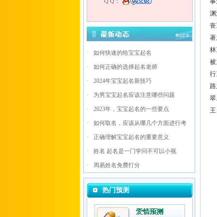
Q Q：
事
渊
丧
著
林
·
如何快速的给宝宝起名
被
·
如何正确的选择起名老师
行
·
2024年宝宝起名新技巧
路
·
为男宝宝起名应该注意哪些问题
翠
·
2023年，宝宝起名的一些要点
王
·
如何取名，应该从哪几个方面进行考
·
正确理解宝宝起名的重要意义
·
姓名 起名是一门学问不可以小视
·
周易姓名免费打分
热门预测