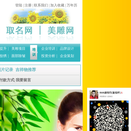
登陆
|
注册
|
联系我们
|
加入收藏
|
万年历
提升
|
美雕项目
企业培训
|
品牌设计
培
训
纹绣
|
面部除皱
投资分析
|
企业策划
图片记录
吉祥物推荐
|
付款方式
我要留言
|