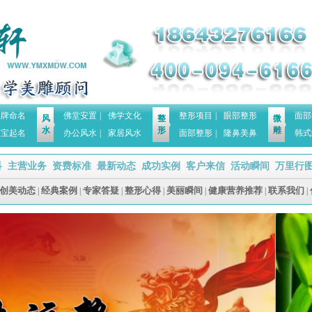
品牌命名
佛堂安置
|
佛学文化
整形项目
|
眼部整形
面部
风
整
微
水
形
雕
宝宝起名
办公风水
|
家居风水
面部整形
|
隆鼻美鼻
韩式
科
主营业务
资费标准
最新动态
成功实例
客户来信
活动瞬间
万里行
|
|
|
|
|
|
|
创美动态
经典案例
专家答疑
整形心得
美丽瞬间
健康营养推荐
联系我们
|
|
|
|
|
|
|