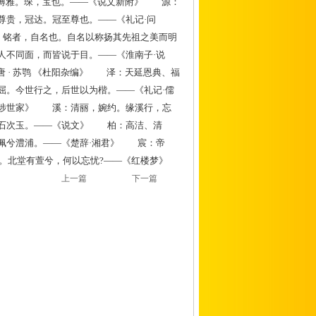
博雅。琛，宝也。——《说文新附》 源：
尊贵，冠达。冠至尊也。——《礼记·问
。铭者，自名也。自名以称扬其先祖之美而明
人不同面，而皆说于目。——《淮南子·说
 · 苏鹗 《杜阳杂编》 泽：天延恩典、福
屈。今世行之，后世以为楷。——《礼记·儒
陈涉世家》 溪：清丽，婉约。缘溪行，忘
，美石次玉。——《说文》 柏：高洁、清
佩兮澧浦。——《楚辞·湘君》 宸：帝
。北堂有萱兮，何以忘忧?——《红楼梦》
上一篇
下一篇