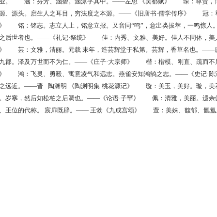
业。 涵：芬芳、涵碧。涵泳乎其中。——左思 《吴都赋》 琛：尊贵，
源、源头。启生人之耳目，穷法度之本源。——《旧唐书·儒学传序》 冠：
》 铭：铭志。志立人上，铭意立报。又音同“鸣”，意出类拔萃，一鸣惊人
之后世者也。——《礼记·祭统》 佳：内秀、文雅、美好。佳人不同体，美
》 芸：文雅，清丽。元载 末年，造芸辉堂于私第。芸辉，香草名也。——唐
九郡。泽及万世而不为仁。——《庄子·大宗师》 楷：楷模、刚直、疏而不
》 鸿：飞灵、勇毅、寓意凌气和远志。燕雀安知鸿鹄之志。——《史记·
之远近。——晋 · 陶渊明 《陶渊明集·桃花源记》 璇：美玉，美好。璇
。岁寒，然后知松柏之后凋也。——《论语·子罕》 佩：清雅，美丽。遗余
、王位的代称。 宸扉既辟。—— 王勃《九成宫颂》 萱：美姝、馥郁、氤氲