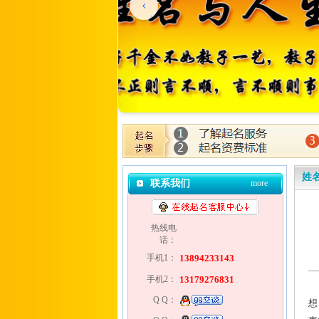
姓
联系我们
more
热线电
话：
手机1：
13894233143
手机2：
13179276831
每
Q Q：
想