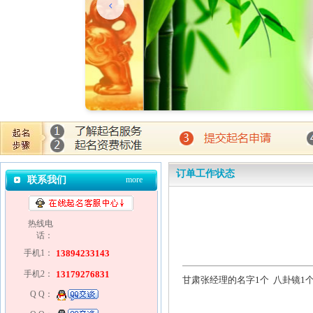
订单工作状态
联系我们
more
热线电
话：
手机1：
13894233143
手机2：
13179276831
甘肃张经理的名字1个 八卦镜1
Q Q：