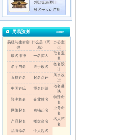
周易预测
more
易经与生命密
什么是《周
办公室
码
易》
运
取名宝
取名用神
一名惊人
典
签名设
名字与命
关于改名
计
风水改
五格姓名
起名点评
运
地名趣
中国姓氏
重名纠纷
谈
特殊命
预测算命
企业姓名
名
业务命
网络起名
商铺起名
名
名人艺
产品起名
楼盘命名
名
品牌命名
个人起名