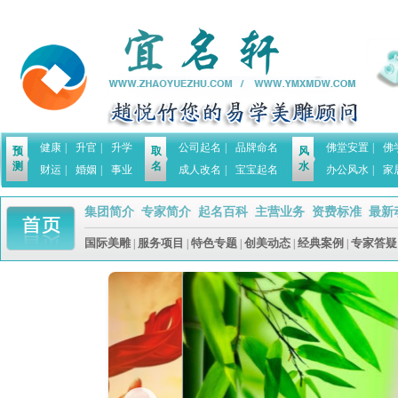
健康
|
升官
|
升学
公司起名
|
品牌命名
佛堂安置
|
佛
预
取
风
测
名
水
财运
|
婚姻
|
事业
成人改名
|
宝宝起名
办公风水
|
家
集团简介
专家简介
起名百科
主营业务
资费标准
最新
|
|
|
|
|
国际美雕
服务项目
特色专题
创美动态
经典案例
专家答疑
|
|
|
|
|