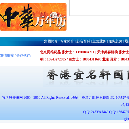
集团简介
|
专家简介
|
起名百科
|
主营业务
|
服务总览
|
最
北京同维药品 张女士：13910804711 | 天津美容机构 张女士：1375
友情链接 / 合作伙伴:
桐：18643272885 / 白女士：18804311696 北京 灵君：1864327
宜名轩美雕网 2005 - 2010 All Rights Reserved. 地址：香港九龍旺角花園街2-16號好
机:
1
Q Q: 2453945448 Q Q: 1564
技