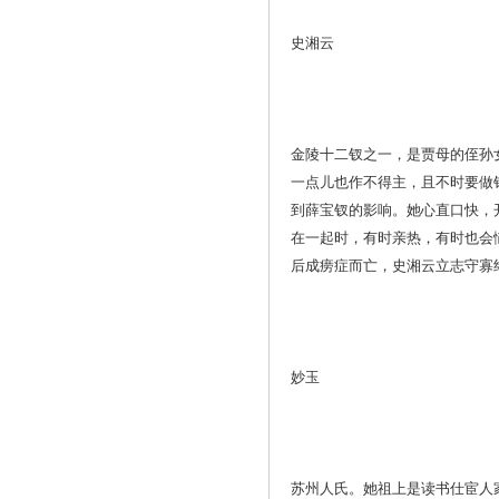
史湘云
金陵十二钗之一，是贾母的侄孙
一点儿也作不得主，且不时要做
到薛宝钗的影响。她心直口快，
在一起时，有时亲热，有时也会
后成痨症而亡，史湘云立志守寡
妙玉
苏州人氏。她祖上是读书仕宦人