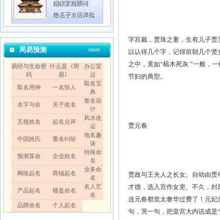
字宫裁，贾珠之妻，生有儿子贾
周易预测
more
以认得几个字，记得前朝几个贤
之中，竟如“槁木死灰 ”一般
易经与生命密
什么是《周
办公室
码
易》
运
节妇的典型。
取名宝
取名用神
一名惊人
典
签名设
名字与命
关于改名
计
风水改
五格姓名
起名点评
贾元春
运
地名趣
中国姓氏
重名纠纷
谈
特殊命
预测算命
企业姓名
名
业务命
网络起名
商铺起名
贾政与王夫人之长女。自幼由贾
名
名人艺
才德，选入宫作女吏。不久，封
产品起名
楼盘命名
名
连元春都觉太奢华过费了！元妃
品牌命名
个人起名
句，哭一句，把皇宫大内说成是