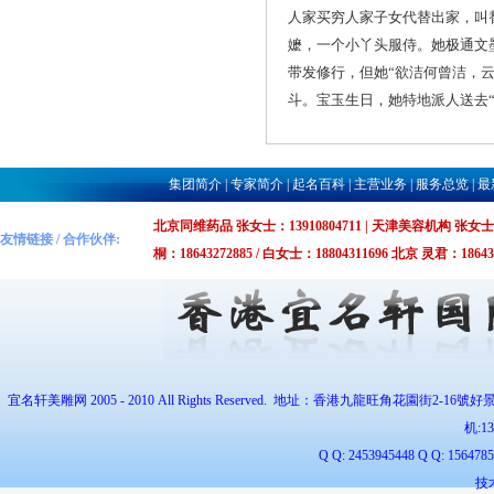
人家买穷人家子女代替出家，叫
嬷，一个小丫头服侍。她极通文
带发修行，但她“欲洁何曾洁，
斗。宝玉生日，她特地派人送去
集团简介
|
专家简介
|
起名百科
|
主营业务
|
服务总览
|
最
北京同维药品 张女士：13910804711 | 天津美容机构 张女士：1375
友情链接 / 合作伙伴:
桐：18643272885 / 白女士：18804311696 北京 灵君：1864327
宜名轩美雕网 2005 - 2010 All Rights Reserved. 地址：香港九龍旺角花園街2-16號好
机:
1
Q Q: 2453945448 Q Q: 1564
技