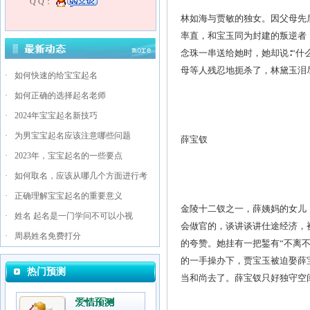
Q Q：
林如海与贾敏的独女。因父母先
率直，和宝玉同为封建的叛逆者
念珠一串送给她时，她却说∶“
母等人残忍地扼杀了，林黛玉泪
·
如何快速的给宝宝起名
·
如何正确的选择起名老师
·
2024年宝宝起名新技巧
·
为男宝宝起名应该注意哪些问题
薛宝钗
·
2023年，宝宝起名的一些要点
·
如何取名，应该从哪几个方面进行考
·
正确理解宝宝起名的重要意义
金陵十二钗之一，薛姨妈的女儿
·
姓名 起名是一门学问不可以小视
会做官的，谈讲谈讲仕途经济，
·
周易姓名免费打分
的夸赞。她挂有一把錾有“不离不
的一手操办下，贾宝玉被迫娶薛
热门预测
当和尚去了。薛宝钗只好独守空