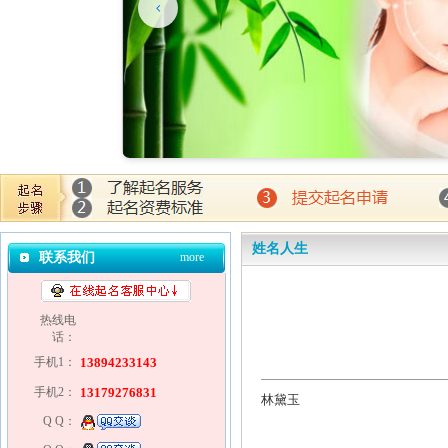
姓名人生
联系我们
more
热线电
话：
手机1：
13894233143
手机2：
13179276831
林黛玉
Q Q：