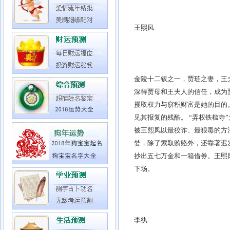
王熙凤
金陵十二钗之一，贾琏之妻，王
深得贾母和王夫人的信任，成为
攫取权力与窃积财富是她的目的
见其报复的残酷。 “弄权铁槛
被王熙凤以最狡诈、最狠毒的方法
婪，除了索取贿赂外，还靠著迟
抄出五七万金和一箱借券。王熙
下场。
李纨