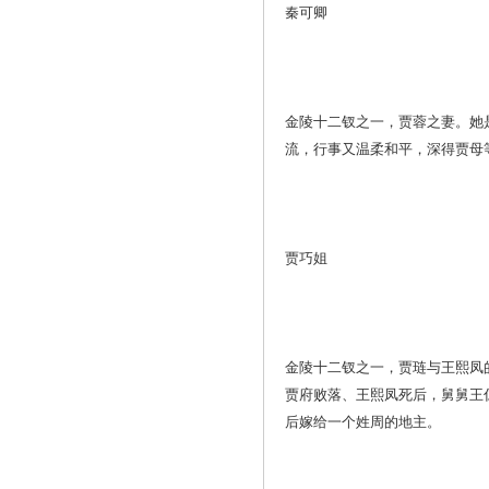
秦可卿
金陵十二钗之一，贾蓉之妻。她
流，行事又温柔和平，深得贾母
贾巧姐
金陵十二钗之一，贾琏与王熙凤
贾府败落、王熙凤死后，舅舅王
后嫁给一个姓周的地主。