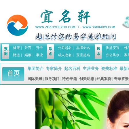
健康
|
升官
|
升学
公司起名
|
品牌命名
佛堂安置
|
佛
预
取
风
测
名
水
财运
|
婚姻
|
事业
成人改名
|
宝宝起名
办公风水
|
家
集团简介
专家简介
起名百科
主营业务
资费标准
最新
|
|
|
|
|
国际美雕
服务项目
特色专题
创美动态
经典案例
专家答疑
|
|
|
|
|