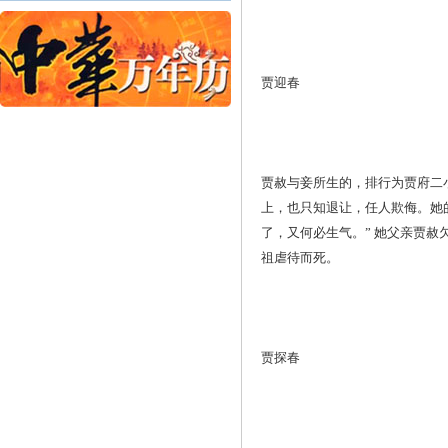
贾迎春
贾赦与妾所生的，排行为贾府二
上，也只知退让，任人欺侮。她
了，又何必生气。” 她父亲贾
祖虐待而死。
贾探春