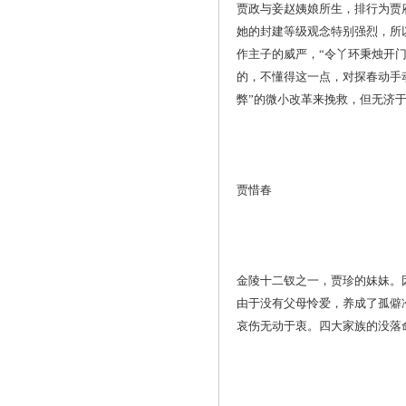
贾政与妾赵姨娘所生，排行为贾
她的封建等级观念特别强烈，所
作主子的威严，“令丫环秉烛开
的，不懂得这一点，对探春动手
弊”的微小改革来挽救，但无济
贾惜春
金陵十二钗之一，贾珍的妹妹。
由于没有父母怜爱，养成了孤僻
哀伤无动于衷。四大家族的没落