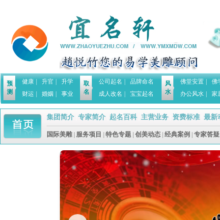
健康
|
升官
|
升学
公司起名
|
品牌命名
佛堂安置
|
佛
预
取
风
测
名
水
财运
|
婚姻
|
事业
成人改名
|
宝宝起名
办公风水
|
家
集团简介
专家简介
起名百科
主营业务
资费标准
最新
|
|
|
|
|
国际美雕
服务项目
特色专题
创美动态
经典案例
专家答疑
|
|
|
|
|