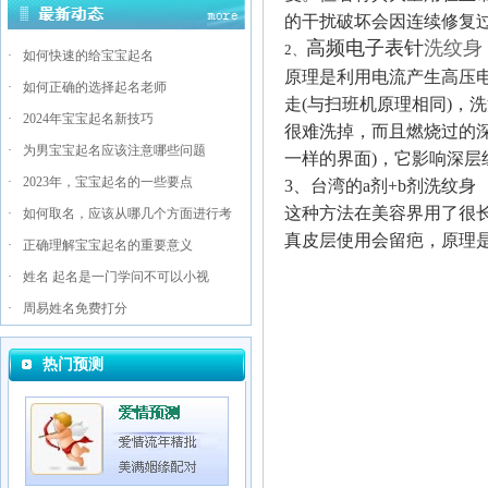
的干扰破坏会因连续修复
高频电子表针
洗纹身
2、
·
如何快速的给宝宝起名
原理是利用电流产生高压
·
如何正确的选择起名老师
走(与扫班机原理相同)，洗
·
2024年宝宝起名新技巧
很难洗掉，而且燃烧过的深
·
为男宝宝起名应该注意哪些问题
一样的界面)，它影响深
·
2023年，宝宝起名的一些要点
3、台湾的a剂+b剂洗纹身
这种方法在美容界用了很
·
如何取名，应该从哪几个方面进行考
真皮层使用会留疤，原理
·
正确理解宝宝起名的重要意义
·
姓名 起名是一门学问不可以小视
·
周易姓名免费打分
热门预测