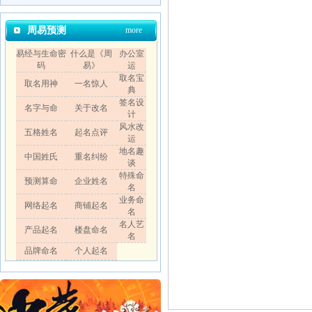
周易预测
more
易经与生命密
什么是《周
办公室
码
易》
运
取名宝
取名用神
一名惊人
典
签名设
名字与命
关于改名
计
风水改
五格姓名
起名点评
运
地名趣
中国姓氏
重名纠纷
谈
特殊命
预测算命
企业姓名
名
业务命
网络起名
商铺起名
名
名人艺
产品起名
楼盘命名
名
品牌命名
个人起名