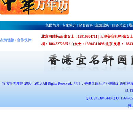
集团简介
|
专家简介
|
起名百科
|
主营业务
|
服务总览
|
最
北京同维药品 张女士：13910804711 | 天津美容机构 张女士：1375
友情链接 / 合作伙伴:
桐：18643272885 / 白女士：18804311696 北京 灵君：1864327
宜名轩美雕网 2005 - 2010 All Rights Reserved. 地址：香港九龍旺角花園街2-16號好
机:
1
Q Q: 2453945448 Q Q: 1564
技