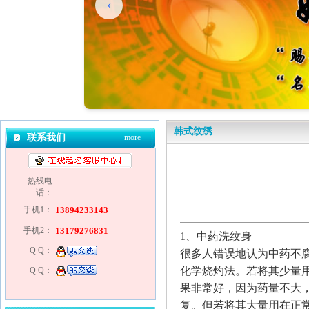
韩式纹绣
联系我们
more
热线电
话：
手机1：
13894233143
手机2：
13179276831
1、中药洗纹身
Q Q：
很多人错误地认为中药不
化学烧灼法。若将其少量
Q Q：
果非常好，因为药量不大
复。但若将其大量用在正