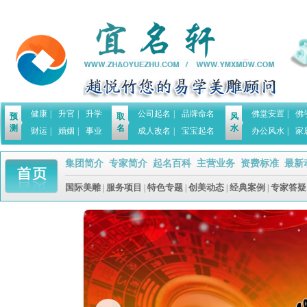
健康
|
升官
|
升学
公司起名
|
品牌命名
佛堂安置
|
佛
预
取
风
测
名
水
财运
|
婚姻
|
事业
成人改名
|
宝宝起名
办公风水
|
家
集团简介
专家简介
起名百科
主营业务
资费标准
最新
|
|
|
|
|
国际美雕
服务项目
特色专题
创美动态
经典案例
专家答疑
|
|
|
|
|