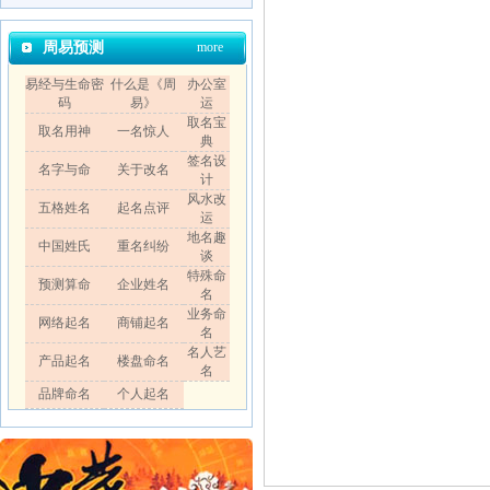
周易预测
more
易经与生命密
什么是《周
办公室
码
易》
运
取名宝
取名用神
一名惊人
典
签名设
名字与命
关于改名
计
风水改
五格姓名
起名点评
运
地名趣
中国姓氏
重名纠纷
谈
特殊命
预测算命
企业姓名
名
业务命
网络起名
商铺起名
名
名人艺
产品起名
楼盘命名
名
品牌命名
个人起名