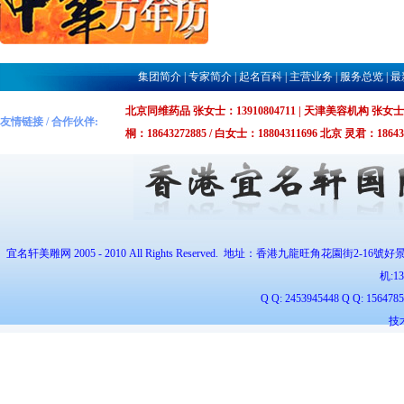
集团简介
|
专家简介
|
起名百科
|
主营业务
|
服务总览
|
最
北京同维药品 张女士：13910804711 | 天津美容机构 张女士：1375
友情链接 / 合作伙伴:
桐：18643272885 / 白女士：18804311696 北京 灵君：1864327
宜名轩美雕网 2005 - 2010 All Rights Reserved. 地址：香港九龍旺角花園街2-16號好
机:
1
Q Q: 2453945448 Q Q: 1564
技