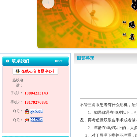
眼部整形
联系我们
more
热线电
话：
手机1：
13894233143
手机2：
13179276831
不管三角眼患者有什么动机，治
Q Q：
1、如果你是在40岁以下，可
Q Q：
况，再考虑做双眼皮手术或者做
2、年龄在40岁以上的，大多
3、对于眉毛下垂并不严重，瞳