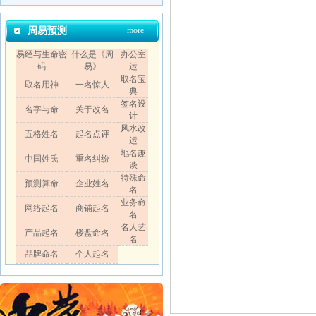
周易预测
more
易经与生命密
什么是《周
办公室
码
易》
运
取名宝
取名用神
一名惊人
典
签名设
名字与命
关于改名
计
风水改
五格姓名
起名点评
运
地名趣
中国姓氏
重名纠纷
谈
特殊命
预测算命
企业姓名
名
业务命
网络起名
商铺起名
名
名人艺
产品起名
楼盘命名
名
品牌命名
个人起名