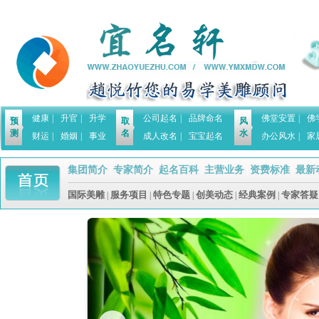
健康
|
升官
|
升学
公司起名
|
品牌命名
佛堂安置
|
佛
预
取
风
测
名
水
财运
|
婚姻
|
事业
成人改名
|
宝宝起名
办公风水
|
家
集团简介
专家简介
起名百科
主营业务
资费标准
最新
|
|
|
|
|
国际美雕
服务项目
特色专题
创美动态
经典案例
专家答疑
|
|
|
|
|