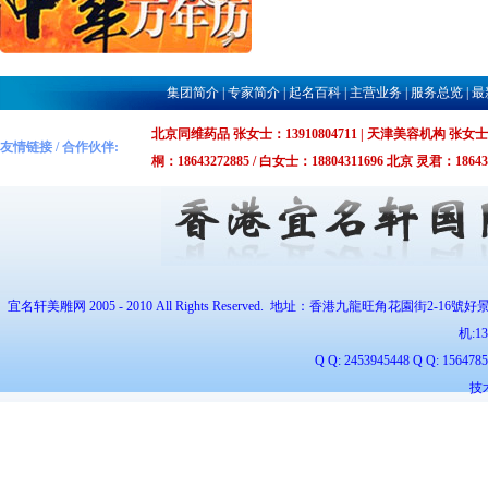
集团简介
|
专家简介
|
起名百科
|
主营业务
|
服务总览
|
最
北京同维药品 张女士：13910804711 | 天津美容机构 张女士：1375
友情链接 / 合作伙伴:
桐：18643272885 / 白女士：18804311696 北京 灵君：1864327
宜名轩美雕网 2005 - 2010 All Rights Reserved. 地址：香港九龍旺角花園街2-16號好
机:
1
Q Q: 2453945448 Q Q: 1564
技