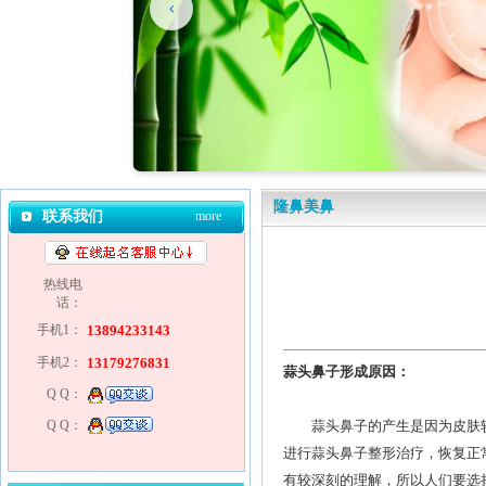
隆鼻美鼻
联系我们
more
热线电
话：
手机1：
13894233143
手机2：
13179276831
蒜头鼻子形成原因：
Q Q：
Q Q：
蒜头鼻子的产生是因为皮肤较
进行蒜头鼻子整形治疗，恢复正
有较深刻的理解，所以人们要选